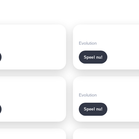
Cash or Crash
Evolution
Speel nu!
old'em
Red Door Roulette
Evolution
Speel nu!
lette
Roulette Live