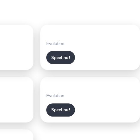
Poker Lobby
Evolution
Speel nu!
Imperial Quest
Evolution
Speel nu!