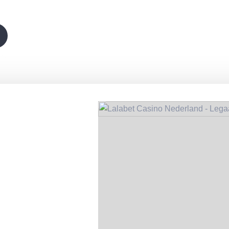
o
gaal
 met