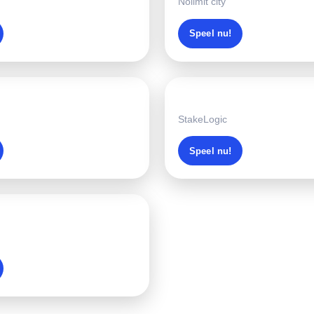
Nolimit city
Speel nu!
awn
The Watcher
StakeLogic
Speel nu!
me