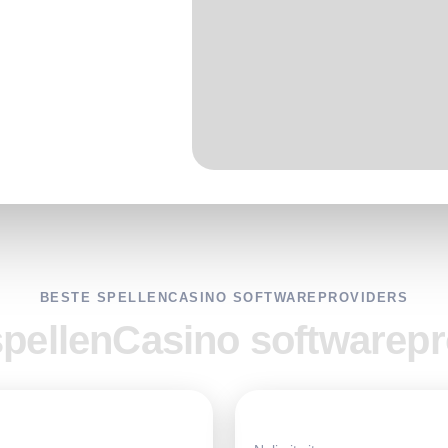
BESTE SPELLENCASINO SOFTWAREPROVIDERS
spellenCasino softwarepr
Hot Deluxe
Punk Rocker 2