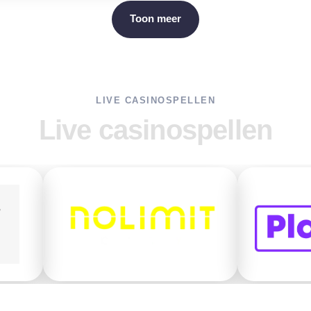
Toon meer
LIVE CASINOSPELLEN
Live casinospellen