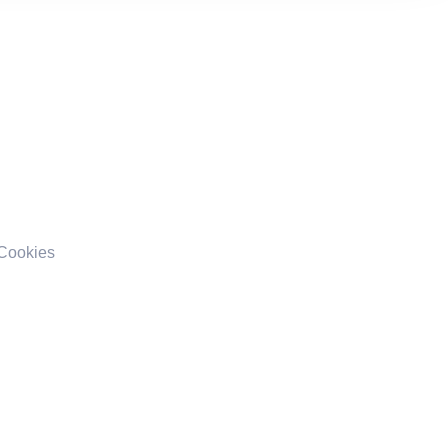
Cookies